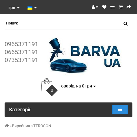
грн
0965371191
0665371191
0735371191
товарів, на 0 грн
0
Категорії
Виробник
TEROSON