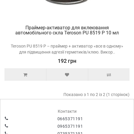
Праймер-активатор для вклеювання
автомобільного скла Teroson PU 8519 P 10 мл
Teroson PU 8519 P – праймер + активатор «все в одному»
для підвищення адгезії герметиків/клею. Викор..
192 грн
Показано з 1 по 2 із 2 (1 сторінок)
Контакти
0665371191
0965371191
0735371191