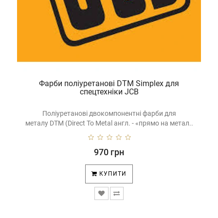
Фарби поліуретанові DTM Simplex для
спецтехніки JCB
Поліуретанові двокомпонентні фарби для
металу DTM (Direct To Metal англ. - «прямо на метал..
970 грн
КУПИТИ