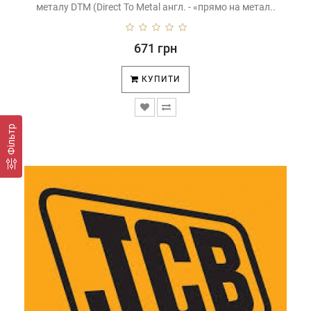
металу DTM (Direct To Metal англ. - «прямо на метал..
671 грн
КУПИТИ
Фiльтр