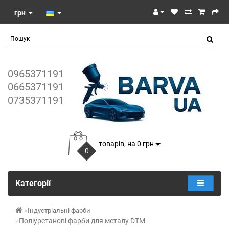
грн
0965371191
0665371191
0735371191
товарів, на 0 грн
0
Категорії
Індустріальні фарби
Поліуретанові фарби для металу DTM