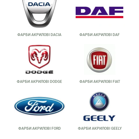
здатність, що дозволяє зменшити кількість шарів і
витрату матеріалу.
Фарба для авто акрилова легко наноситься за допомогою
фарбопульта або аерозолю. Це робить її зручною навіть
для новачків. Головне — дотримуватися технології:
ФАРБИ АКРИЛОВІ DACIA
ФАРБИ АКРИЛОВІ DAF
правильно змішати, нанести у 2–3 шари і дочекатися
повного висихання. Після висихання поверхню можна
полірувати для досягнення ідеального блиску.
Акрилова автоемаль також сумісна з лаками та іншими
оздоблювальними матеріалами. Це спрощує подальшу
обробку і захист покриття. Навіть при інтенсивній
експлуатації авто акрил зберігає привабливий вигляд і
ФАРБИ АКРИЛОВІ DODGE
ФАРБИ АКРИЛОВІ FIAT
надійно захищає метал від корозії.
Двокомпонентна акрилова
фарба для авто —
особливості та застосування
Двокомпонентна акрилова фарба для авто складається з
ФАРБИ АКРИЛОВІ FORD
ФАРБИ АКРИЛОВІ GEELY
бази та затверджувача, які змішуються перед