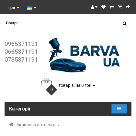
грн
0965371191
0665371191
0735371191
товарів, на 0 грн
0
Категорії
Акрилова автоемаль