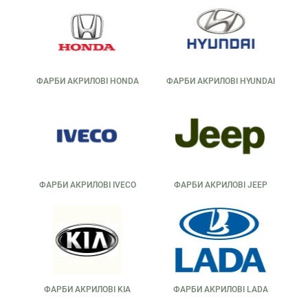
нанесенням. Така система дозволяє досягти більшої
міцності та зносостійкості покриття. Вона особливо
популярна в умовах підвищених навантажень — на
вантажівках, пікапах і позашляховиках.
Ця фарба вимагає точного дотримання технології:
правильні пропорції компонентів, час витримки після
ФАРБИ АКРИЛОВІ HONDA
ФАРБИ АКРИЛОВІ HYUNDAI
змішування, відповідна температура та вологість під час
нанесення. Проте результат того вартий —
двокомпонентна акрилова фарба забезпечує чудову
стійкість до агресивного середовища, подряпин і сколів.
На barvaua.com можна обрати двокомпонентні акрилові
фарби від перевірених виробників. У наявності комплекти
з потрібними пропорціями, інструкції з використання і
ФАРБИ АКРИЛОВІ IVECO
ФАРБИ АКРИЛОВІ JEEP
консультації наших фахівців. Такий підхід гарантує якісний
результат навіть без багаторічного досвіду.
Де купити акрилову
автомобільну фарбу в
Україні?
ФАРБИ АКРИЛОВІ KIA
ФАРБИ АКРИЛОВІ LADA
Плануєте оновити кузов або зробити локальний ремонт?