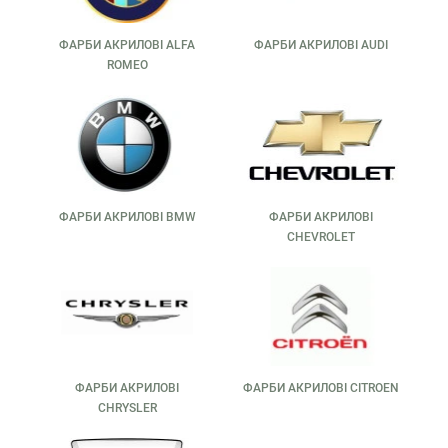
кузова. Вона легко наноситься, швидко сохне і надає
поверхні глянець або матовість залежно від складу. Авто
ФАРБИ АКРИЛОВІ ALFA
ФАРБИ АКРИЛОВІ AUDI
фарба акрилова — чудовий вибір для часткового або
ROMEO
повного ремонту автомобіля власними руками.
Однією з переваг, якими володіють автомобільні акрилові
фарби, є їх стійкість до ультрафіолету і вологи. Вони не
тріскаються, не вигоряють і зберігають яскравість
кольору навіть через декілька років. Також вони добре
шліфуються та поліруються, що дозволяє досягти
професійного результату навіть у домашніх умовах.
ФАРБИ АКРИЛОВІ BMW
ФАРБИ АКРИЛОВІ
Ще одна перевага — широкий асортимент. У магазині
CHEVROLET
barvaua.com представлені фарби акрилові автомобільні
різних відтінків і брендів. Це дозволяє підібрати ідеальний
колір під будь-яке авто — від класики до сучасних
моделей.
ПЕРЕВАГИ АКРИЛОВОЇ АВТОЕМАЛІ
Автоемаль акрилова — це поєднання доступної ціни,
ФАРБИ АКРИЛОВІ
ФАРБИ АКРИЛОВІ CITROEN
універсальності та довговічності. Вона добре лягає як на
CHRYSLER
підготовлену ґрунтом поверхню, так і на старе
лакофарбове покриття. Така фарба має гарну покривну