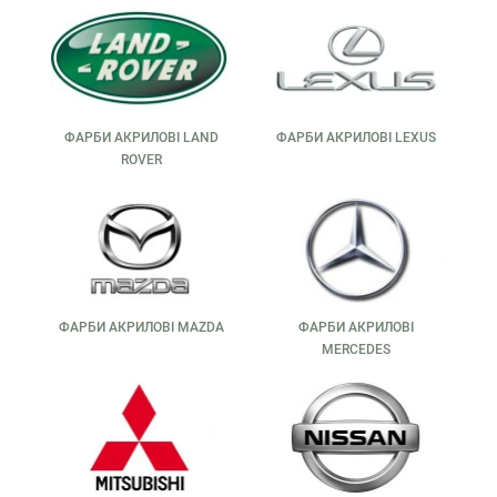
На barvaua.com ви можете купити акрилову автомобільну
фарбу з гарантією якості. У нас є автоемалі для всіх марок
авто, включаючи ексклюзивні кольори та універсальні
відтінки.
Купити фарбу акрилову автомобільну легко: оберіть
потрібний колір, об’єм і формат. У наявності як
ФАРБИ АКРИЛОВІ LAND
ФАРБИ АКРИЛОВІ LEXUS
однокомпонентні, так і двокомпонентні склади. Ми
ROVER
пропонуємо товари лише від надійних виробників, щоб ви
могли бути впевнені в результаті.
barvaua.com — це не просто магазин, а команда експертів,
готових допомогти вам з вибором. Швидка доставка,
чесні ціни й лише оригінальна продукція. Купуючи фарбу у
нас, ви отримуєте не просто товар — ви отримуєте
впевненість і якість.
ФАРБИ АКРИЛОВІ MAZDA
ФАРБИ АКРИЛОВІ
MERCEDES
Акрилова автоемаль — це розумний вибір для тих, хто
цінує якість, доступність та довговічність. Незалежно від
того, робите ви косметичний ремонт чи повне фарбування,
в магазині barvaua.com ви знайдете все необхідне.
Пофарбуй своє авто як профі — з акриловою фарбою від
barvaua!