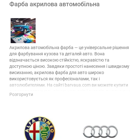
Фарба акрилова автомобільна
Акрилова автомобільна фарба — це універсальне рішення
для фарбування кузова та деталей авто. Вона
відзначається високою стійкістю, яскравістю та
доступною ціною. Завдяки простоті нанесення і швидкому
висиханню, акрилова фарба для авто широко
використовується як професіоналами, так і
автолюбителями. На сайті barvaua.com ви можете купити
акрилову автоемаль різних кольорів і складів, включаючи
Розгорнути
двокомпонентні варіанти.
Що таке акрилова фарба для
авто і чому її обирають?
Фарба акрилова для авто — це покриття на основі
акрилових смол, яке наноситься на металеві поверхні