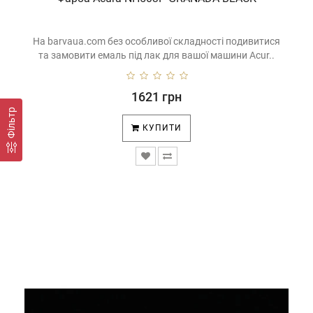
На barvaua.com без особливої ​​складності подивитися
та замовити емаль під лак для вашої машини Acur..
1621 грн
Фiльтр
КУПИТИ