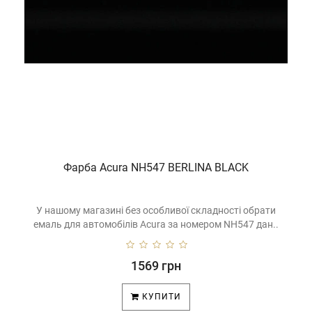
Фарба Acura NH547 BERLINA BLACK
У нашому магазині без особливої ​​складності обрати
емаль для автомобілів Acura за номером NH547 дан..
1569 грн
КУПИТИ