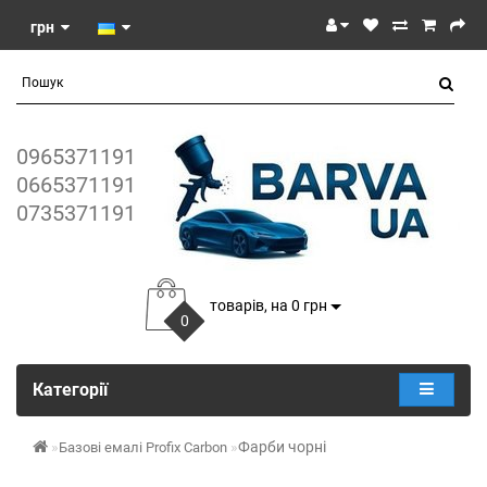
грн
0965371191
0665371191
0735371191
товарів, на 0 грн
0
Категорії
Фарби чорні
Базові емалі Profix Carbon