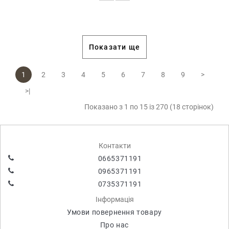
Показати ще
1
2
3
4
5
6
7
8
9
>
>|
Показано з 1 по 15 із 270 (18 сторінок)
Контакти
0665371191
0965371191
0735371191
Інформація
Умови повернення товару
Про нас