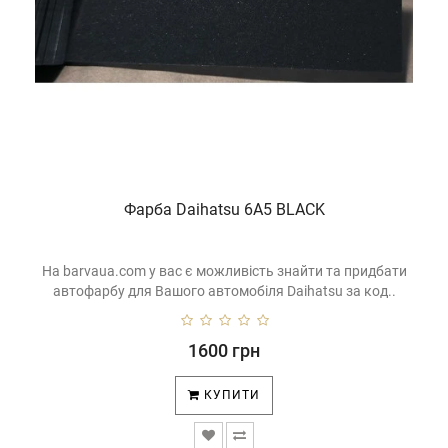
Фарба Daihatsu 6A5 BLACK
На barvaua.com у вас є можливість знайти та придбати
автофарбу для Вашого автомобіля Daihatsu за код..
1600 грн
КУПИТИ