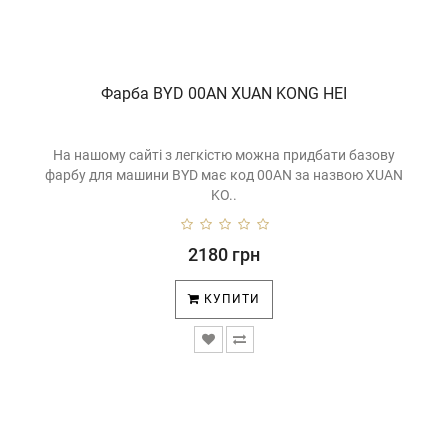
Фарба BYD 00AN XUAN KONG HEI
На нашому сайті з легкістю можна придбати базову
фарбу для машини BYD має код 00AN за назвою XUAN
KO..
2180 грн
КУПИТИ