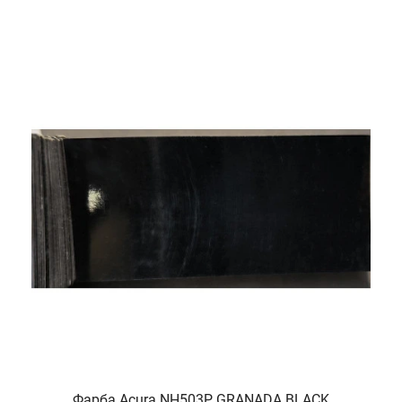
Фарба Acura NH503P GRANADA BLACK