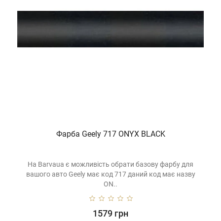
Фарба Geely 717 ONYX BLACK
На Barvaua є можливість обрати базову фарбу для
вашого авто Geely має код 717 даний код має назву
ON..
1579 грн