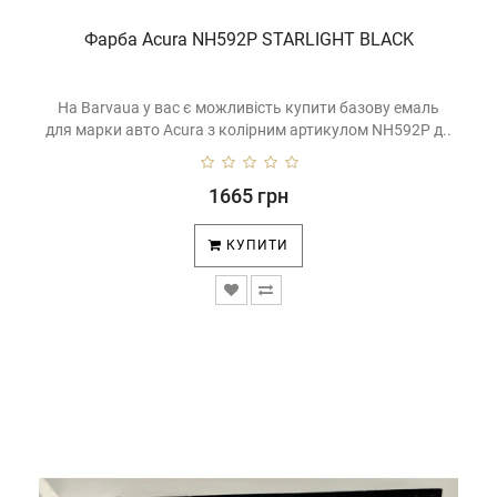
Фарба Acura NH592P STARLIGHT BLACK
На Barvaua у вас є можливість купити базову емаль
для марки авто Acura з колірним артикулом NH592P д..
1665 грн
КУПИТИ