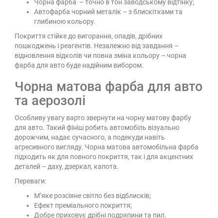
Чорна фарба – точно в тон заводському відтінку;
Автофарба чорний металік – з блискітками та
глибиною кольору.
Покриття стійке до вигорання, опадів, дрібних
пошкоджень і реагентів. Незалежно від завдання –
відновлення відколів чи повна зміна кольору – чорна
фарба для авто буде надійним вибором.
Чорна матова фарба для авто
та аерозолі
Особливу увагу варто звернути на чорну матову фарбу
для авто. Такий фініш робить автомобіль візуально
дорожчим, надає сучасного, а подекуди навіть
агресивного вигляду. Чорна матова автомобільна фарба
підходить як для повного покриття, так і для акцентних
деталей – даху, дзеркал, капота.
Переваги:
М’яке розсіяне світло без відблисків;
Ефект преміального покриття;
Добре приховує дрібні подряпини та пил.