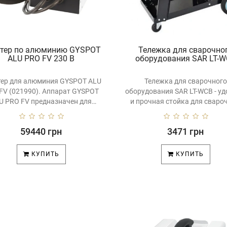
ттер по алюминию GYSPOT
Тележка для сварочно
ALU PRO FV 230 В
оборудования SAR LT-
тер для алюминия GYSPOT ALU
Тележка для сварочного
FV (021990). Аппарат GYSPOT
оборудования SAR LT-WCB - у
U PRO FV предназначен для
и прочная стойка для сваро
правки ..
работ, надеж..
59440 грн
3471 грн
КУПИТЬ
КУПИТЬ