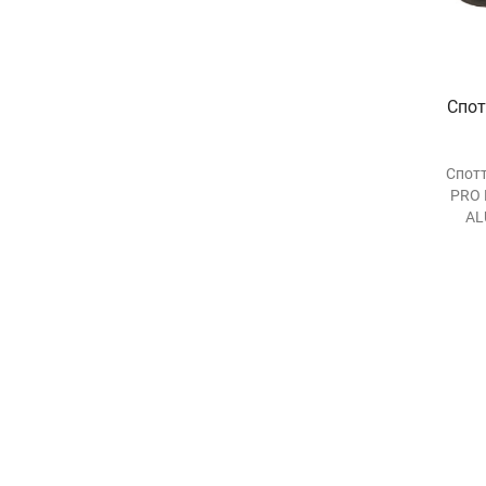
Спо
Спот
PRO 
AL