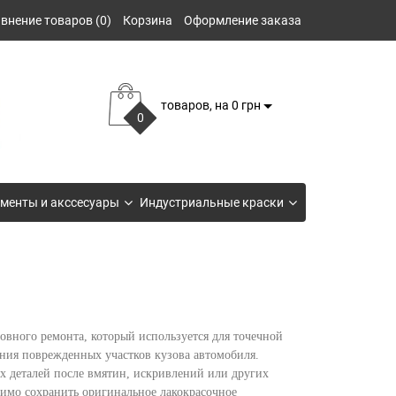
внение товаров (0)
Корзина
Оформление заказа
товаров, на 0 грн
0
менты и акссесуары
Индустриальные краски
вного ремонта, который используется для точечной
вания поврежденных участков кузова автомобиля.
х деталей после вмятин, искривлений или других
димо сохранить оригинальное лакокрасочное