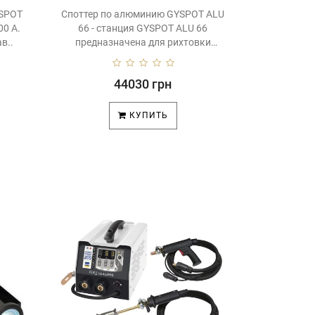
YSPOT
Споттер по алюминию GYSPOT ALU
00 A.
66 - станция GYSPOT ALU 66
в..
предназначена для рихтовки
алюминиевы..
44030 грн
КУПИТЬ