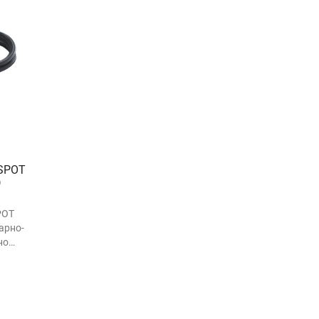
SPOT
)
POT
арно-
но