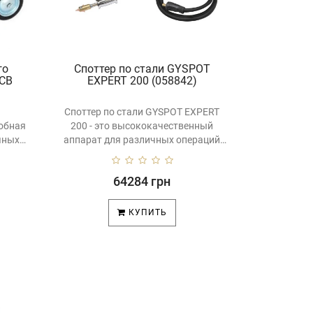
го
Споттер по стали GYSPOT
WCB
EXPERT 200 (058842)
Споттер по стали GYSPOT EXPERT
добная
200 - это высококачественный
чных
аппарат для различных операций
правки и..
64284 грн
КУПИТЬ