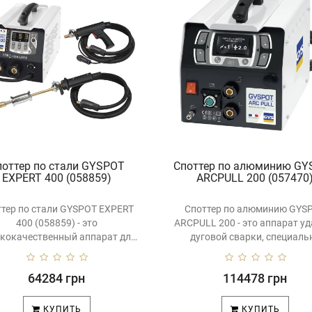
поттер по стали GYSPOT
Споттер по алюминию GY
EXPERT 400 (058859)
ARCPULL 200 (057470
ттер по стали GYSPOT EXPERT
Споттер по алюминию GYS
400 (058859) - это
ARCPULL 200 - это аппарат уд
кокачественный аппарат для
дуговой сварки, специаль
различных..
разработ..
64284 грн
114478 грн
КУПИТЬ
КУПИТЬ