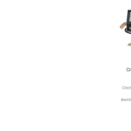
С
Спо
высо