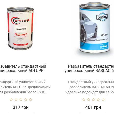
збавитель стандартный
Разбавитель стандарт
универсальный ADI UPP
универсальный BASLAC 6
андартный универсальный
Стандартный универсаль
авитель ADI UPP.Предназначен
разбавитель BASLAC 60-20
ля разбавления базовых и
идеально подойдет для рабо
акриловых эмале..
лаком и гру..
317 грн
461 грн