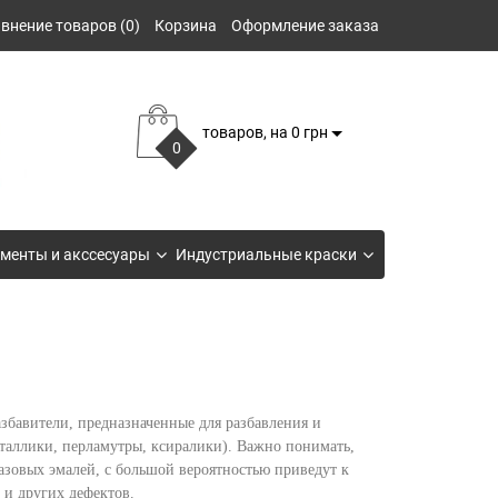
внение товаров (0)
Корзина
Оформление заказа
товаров, на 0 грн
0
менты и акссесуары
Индустриальные краски
збавители, предназначенные для разбавления и
таллики, перламутры, ксиралики). Важно понимать,
базовых эмалей, с большой вероятностью приведут к
 и других дефектов.