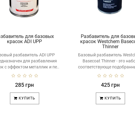
азбавитель для базовых
Разбавитель для базов
красок ADI UPP
красок Westchem Basec
Thinner
зовый разбавитель ADI UPP
Базовый разбавитель West
редназначен для разбавления
Basecoat Thinner - это наб
ок с эффектом металлик и пе..
соответствующе подобранны
285 грн
425 грн
КУПИТЬ
КУПИТЬ