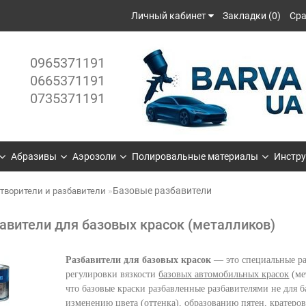
Личный кабинет
Закладки (0)
Сра
0965371191
0665371191
0735371191
Абразивы
Аэрозоли
Полировальные материалы
Инстру
Базовые разбавители
творители и разбавители
авители для базовых красок (металликов)
Разбавители для базовых красок
— это специальные ра
регулировки вязкости
базовых автомобильных красок
(ме
что базовые краски разбавленные разбавителями не для 
изменению цвета (оттенка), образованию пятен, кратеров