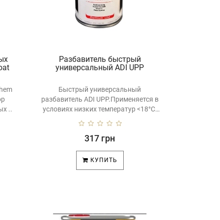
ых
Разбавитель быстрый
oat
универсальный ADI UPP
chem
Быстрый универсальный
ор
разбавитель ADI UPP.Применяется в
х ..
условиях низких температур <18°С,
также п..
317 грн
КУПИТЬ