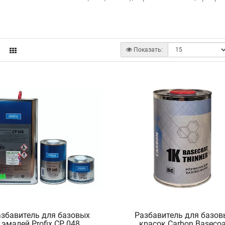
Показать:
азбавитель для базовых
Разбавитель для базов
эмалей Profix CP 048
красок Carbon Basecoa