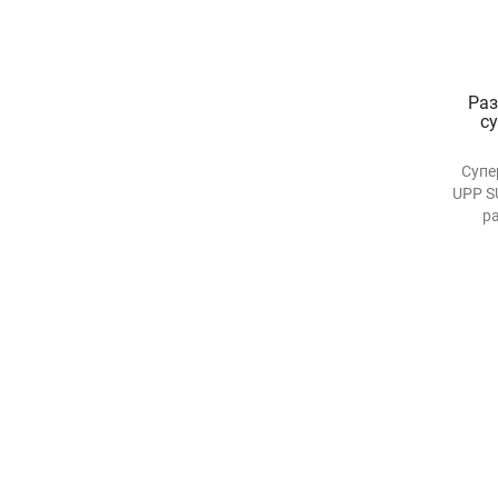
Раз
Супе
UPP S
р