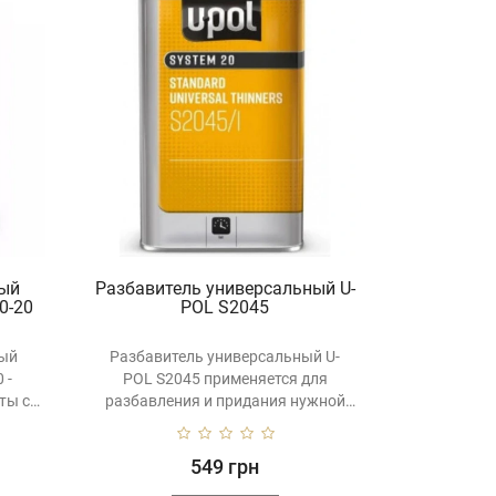
ный
Разбавитель универсальный U-
0-20
POL S2045
ный
Разбавитель универсальный U-
 -
POL S2045 применяется для
ты с
разбавления и придания нужной
вязкос..
549 грн