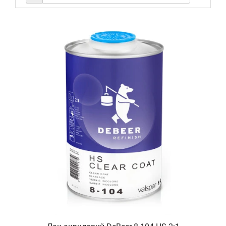
брудовідштовхуючий шар. Він покращує зовнішній вигляд
авто, робить колір насиченішим, а поверхню — блискучою
та гладенькою.
Такі покриття застосовуються як у професійних студіях
детейлінгу, так і в домашніх умовах. Після нанесення
керамічний лак створює ефект «антибруду» — краплі води
скочуються, не залишаючи слідів, а забруднення легко
змиваються без агресивної хімії. Це не лише красиво, а й
зручно.
Купити керамічний лак для авто варто тим, хто хоче
довготривалий результат. На відміну від воску та
звичайних лаків, кераміка тримається до 12 місяців і
більше за правильного догляду. Це вигідна інвестиція у
збереження кузова та зовнішнього вигляду автомобіля.
ПЕРЕВАГИ ТА ВЛАСТИВОСТІ КЕРАМІЧНОГО
ЛАКУ ДЛЯ АВТО
Серед головних переваг керамічного лаку — його міцність.
Він ефективно захищає від дрібних подряпин, хімії, солей,
ультрафіолету й навіть смоли дерев. Це особливо
актуально в зимовий період і для авто, що часто