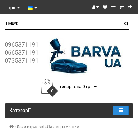
грн
0965371191
0665371191
0735371191
товарів, на 0 грн
0
Категорії
Лак керамічний
Лаки акрилові