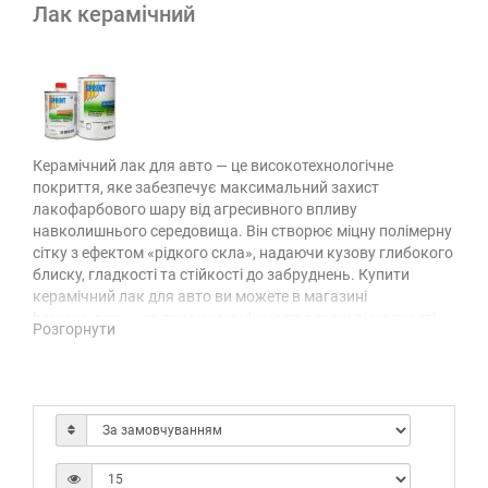
Лак керамічний
Керамічний лак для авто — це високотехнологічне
покриття, яке забезпечує максимальний захист
лакофарбового шару від агресивного впливу
навколишнього середовища. Він створює міцну полімерну
сітку з ефектом «рідкого скла», надаючи кузову глибокого
блиску, гладкості та стійкості до забруднень. Купити
керамічний лак для авто ви можете в магазині
barvaua.com — за приємною ціною та з гарантією якості.
Розгорнути
Що таке керамічний лак і як
він працює?
Керамічний лак для авто — це захисний засіб на основі
силікатів та полімерів, який проникає в мікропори фарби
та полімеризується, утворюючи щільний, водо- та