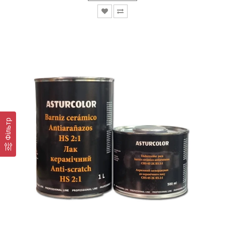
Фiльтр