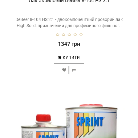
Лак акриловий DeBeer 8-104 HS 2:1
використовуються в місті чи на трасі.
Керамічне покриття полегшує догляд за автомобілем. Ви
витрачатимете менше часу на миття — пил і бруд не
DeBeer 8-104 HS 2:1 - двокомпонентний прозорий лак
прилипають до поверхні. До того ж, блиск зберігається
High Solid, призначений для професійного фінішног..
набагато довше, ніж після звичайного полірування. І все
це — без потреби частого оновлення.
1347 грн
Варто зазначити, що керамічний лак не змінює структуру
фарби, а працює поверх неї. Він сумісний із більшістю ЛФП
КУПИТИ
— акрилом, металіком, перламутром. Продукція
barvaua.com підходить для легкових авто, мотоциклів і
комерційного транспорту.
Де купити керамічний лак
для авто і яка ціна?
Якщо ви шукаєте, де купити керамічний лак для авто —
barvaua.com пропонує широкий вибір від перевірених
брендів. У нас є лаки у наборах, поштучно, а також
комплекти з аксесуарами для нанесення (губки,
мікрофібра, серветки).