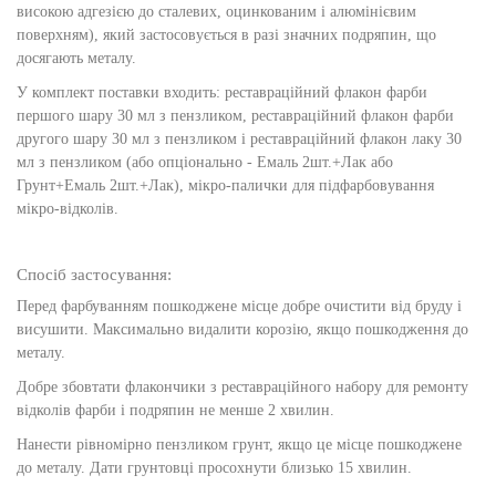
високою адгезією до сталевих, оцинкованим і алюмінієвим
поверхням), який застосовується в разі значних подряпин, що
досягають металу.
У комплект поставки входить: реставраційний флакон фарби
першого шару 30 мл з пензликом, реставраційний флакон фарби
другого шару 30 мл з пензликом і реставраційний флакон лаку 30
мл з пензликом (або опціонально - Емаль 2шт.+Лак або
Грунт+Емаль 2шт.+Лак), мікро-палички для підфарбовування
мікро-відколів.
Спосіб застосування:
Перед фарбуванням пошкоджене місце добре очистити від бруду і
висушити. Максимально видалити корозію, якщо пошкодження до
металу.
Добре збовтати флакончики з реставраційного набору для ремонту
відколів фарби і подряпин не менше 2 хвилин.
Нанести рівномірно пензликом грунт, якщо це місце пошкоджене
до металу. Дати грунтовці просохнути близько 15 хвилин.