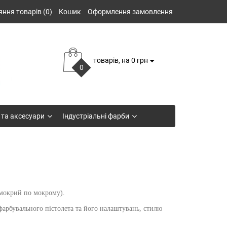
яння товарів (0)
Кошик
Оформлення замовлення
товарів, на 0 грн
0
 та аксесуари
Індустріальні фарби
(мокрий по мокрому).
фарбувального пістолета та його налаштувань, стилю