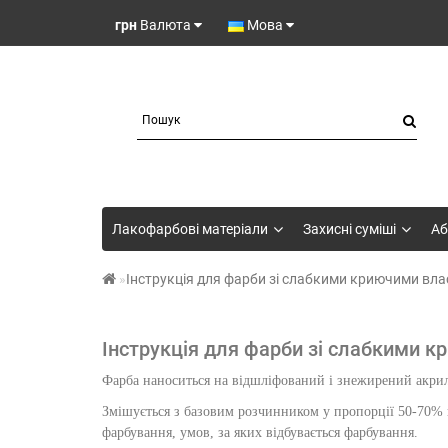
грн
Валюта
Мова
Лакофарбові матеріали
Захисні суміші
Аб
Інструкція для фарби зі слабкими криючими вла
Інструкція для фарби зі слабкими к
Фарба наноситься на відшліфований і знежирений акрил
Змішується з базовим розчинником у пропорції 50-70% ві
фарбування, умов, за яких відбувається фарбування.