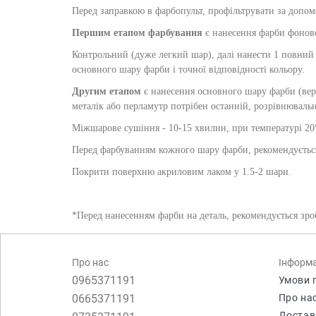
Перед заправкою в фарбопульт, профільтрувати за допом
Першим етапом фарбування
є нанесення фарби фоново
Контрольний (дуже легкий шар), далі нанести 1 повний 
основного шару фарби і точної відповідності кольору.
Другим етапом
є нанесення основного шару фарби (верх
металік або перламутр потрібен останній, розрівнювальн
Міжшарове сушіння - 10-15 хвилин, при температурі 20° 
Перед фарбуванням кожного шару фарби, рекомендуєтьс
Покрити поверхню акриловим лаком у 1.5-2 шари.
*Перед нанесенням фарби на деталь, рекомендується зроб
Про нас
Інформа
0965371191
Умови 
0665371191
Про на
Достав