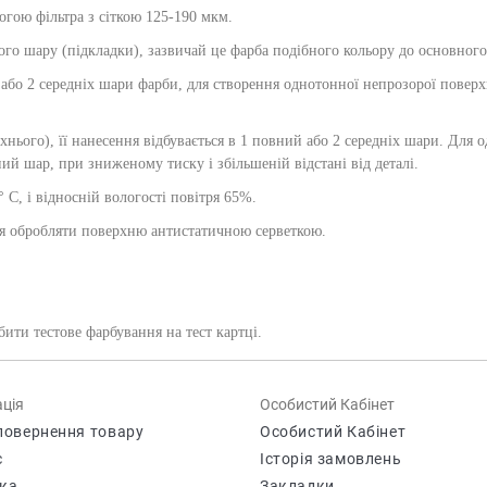
огою фільтра з сіткою 125-190 мкм.
го шару (підкладки), зазвичай це фарба подібного кольору до основног
або 2 середніх шари фарби, для створення однотонної непрозорої повер
нього), її нанесення відбувається в 1 повний або 2 середніх шари. Для 
ий шар, при зниженому тиску і збільшеній відстані від деталі.
С, і відносній вологості повітря 65%.
я обробляти поверхню антистатичною серветкою.
ити тестове фарбування на тест картці.
ція
Особистий Кабінет
повернення товару
Особистий Кабінет
с
Історія замовлень
ка
Закладки