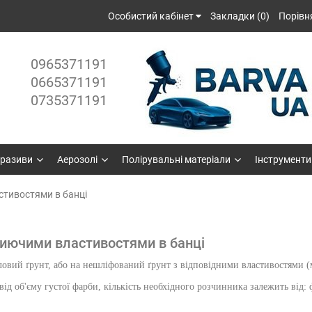
Особистий кабінет
Закладки (0)
Порівн
0965371191
0665371191
0735371191
разиви
Аерозолі
Полірувальні матеріали
Інструменти
стивостями в банці
риючими властивостями в банці
овий ґрунт, або на нешліфований ґрунт з відповідними властивостями 
д об'єму густої фарби, кількість необхідного розчинника залежить від: 