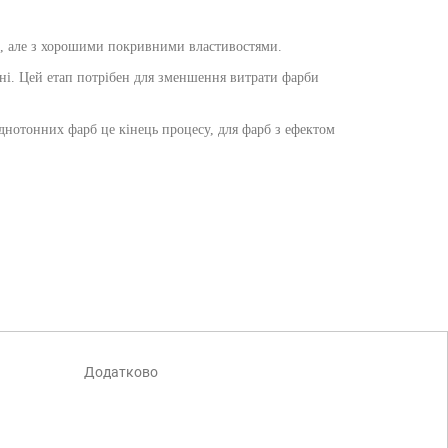
о, але з хорошими покривними властивостями.
хні. Цей етап потрібен для зменшення витрати фарби
однотонних фарб це кінець процесу, для фарб з ефектом
Додатково