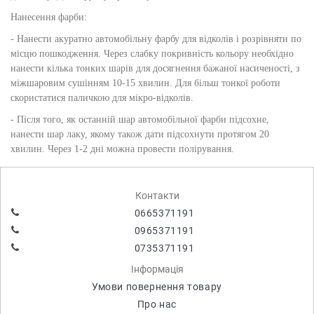
Нанесення фарби:
- Нанести акуратно автомобільну фарбу для відколів і розрівняти по
місцю пошкодження. Через слабку покривність кольору необхідно
нанести кілька тонких шарів для досягнення бажаної насиченості, з
міжшаровим сушінням 10-15 хвилин. Для більш тонкої роботи
скористатися паличкою для мікро-відколів.
- Після того, як останній шар автомобільної фарби підсохне,
нанести шар лаку, якому також дати підсохнути протягом 20
хвилин. Через 1-2 дні можна провести полірування.
Контакти
0665371191
0965371191
0735371191
Інформація
Умови повернення товару
Про нас