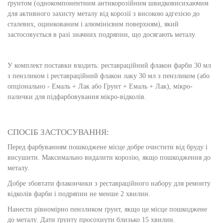
ґрунтом (однокомпонентним антикорозійним швидковисихаючим
для активного захисту металу від корозії з високою адгезією до
сталевих, оцинкованим і алюмінієвим поверхням), який
застосовується в разі значних подряпин, що досягають металу.
У комплект поставки входить: реставраційний флакон фарби 30 мл
з пензликом і реставраційний флакон лаку 30 мл з пензликом (або
опціонально - Емаль + Лак або Грунт + Емаль + Лак), мікро-
палички для підфарбовування мікро-відколів.
СПОСІБ ЗАСТОСУВАННЯ:
Перед фарбуванням пошкоджене місце добре очистити від бруду і
висушити. Максимально видалити корозію, якщо пошкодження до
металу.
Добре збовтати флакончики з реставраційного набору для ремонту
відколів фарби і подряпин не менше 2 хвилин.
Нанести рівномірно пензликом ґрунт, якщо це місце пошкоджене
до металу. Дати ґрунту просохнути близько 15 хвилин.