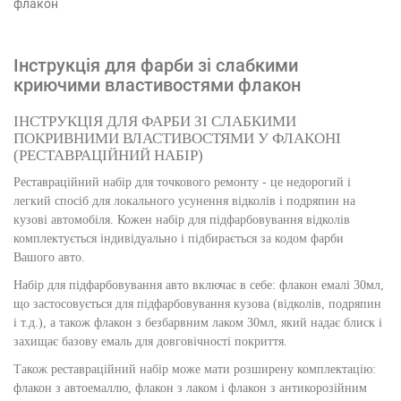
флакон
Інструкція для фарби зі слабкими
криючими властивостями флакон
ІНСТРУКЦІЯ ДЛЯ ФАРБИ ЗІ СЛАБКИМИ
ПОКРИВНИМИ ВЛАСТИВОСТЯМИ У ФЛАКОНІ
(РЕСТАВРАЦІЙНИЙ НАБІР)
Реставраційний набір для точкового ремонту - це недорогий і
легкий спосіб для локального усунення відколів і подряпин на
кузові автомобіля. Кожен набір для підфарбовування відколів
комплектується індивідуально і підбирається за кодом фарби
Вашого авто.
Набір для підфарбовування авто включає в себе: флакон емалі 30мл,
що застосовується для підфарбовування кузова (відколів, подряпин
і т.д.), а також флакон з безбарвним лаком 30мл, який надає блиск і
захищає базову емаль для довговічності покриття.
Також реставраційний набір може мати розширену комплектацію:
флакон з автоемаллю, флакон з лаком і флакон з антикорозійним