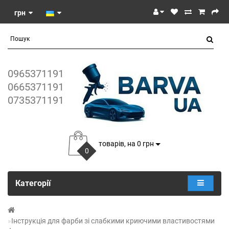
грн
0965371191
0665371191
0735371191
товарів, на 0 грн
0
Категорії
Інструкція для фарби зі слабкими криючими властивостями