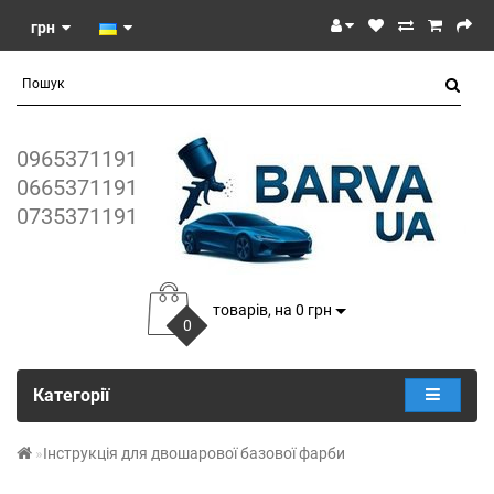
грн
0965371191
0665371191
0735371191
товарів, на 0 грн
0
Категорії
Інструкція для двошарової базової фарби