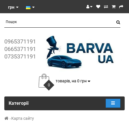
грн
0965371191
0665371191
0735371191
товарів, на 0 грн
0
Категорії
Карта сайту