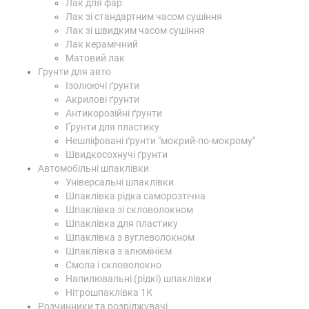
Лак для фар
Лак зі стандартним часом сушіння
Лак зі швидким часом сушіння
Лак керамічний
Матовий лак
Грунти для авто
Ізолюючі ґрунти
Акрилові ґрунти
Антикорозійні ґрунти
Ґрунти для пластику
Нешліфовані ґрунти "мокрий-по-мокрому"
Швидкосохнучі ґрунти
Автомобільні шпаклівки
Універсальні шпаклівки
Шпаклівка рідка саморозтічна
Шпаклівка зі скловолокном
Шпаклівка для пластику
Шпаклівка з вуглеволокном
Шпаклівка з алюмінієм
Смола і скловолокно
Напилювальні (рідкі) шпаклівки
Нітрошпаклівка 1К
Розчинники та розріджувачі