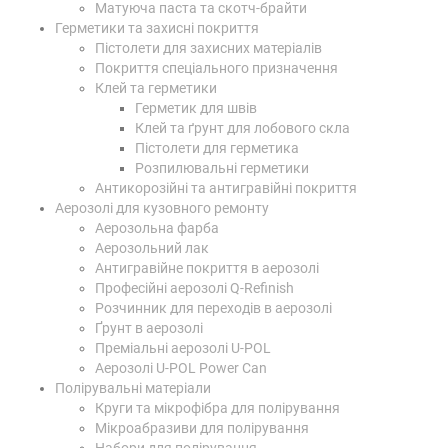
Матуюча паста та скотч-брайти
Герметики та захисні покриття
Пістолети для захисних матеріалів
Покриття спеціального призначення
Клей та герметики
Герметик для швів
Клей та ґрунт для лобового скла
Пістолети для герметика
Розпилювальні герметики
Антикорозійні та антигравійні покриття
Аерозолі для кузовного ремонту
Аерозольна фарба
Аерозольний лак
Антигравійне покриття в аерозолі
Професійні аерозолі Q-Refinish
Розчинник для переходів в аерозолі
Ґрунт в аерозолі
Преміальні аерозолі U-POL
Аерозолі U-POL Power Can
Полірувальні матеріали
Круги та мікрофібра для полірування
Мікроабразиви для полірування