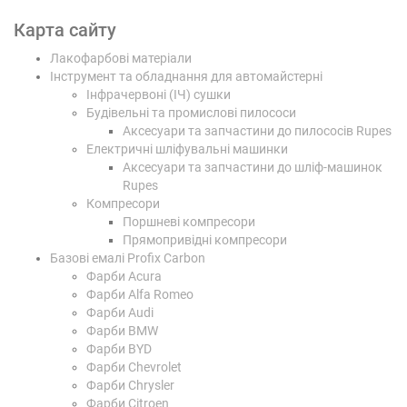
Карта сайту
Лакофарбові матеріали
Інструмент та обладнання для автомайстерні
Інфрачервоні (ІЧ) сушки
Будівельні та промислові пилососи
Аксесуари та запчастини до пилососів Rupes
Електричні шліфувальні машинки
Аксесуари та запчастини до шліф-машинок
Rupes
Компресори
Поршневі компресори
Прямопривідні компресори
Базові емалі Profix Carbon
Фарби Acura
Фарби Alfa Romeo
Фарби Audi
Фарби BMW
Фарби BYD
Фарби Chevrolet
Фарби Chrysler
Фарби Citroen