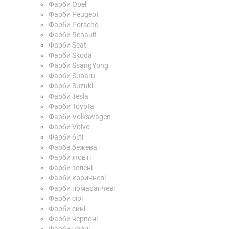
Фарби Opel
Фарби Peugeot
Фарби Porsche
Фарби Renault
Фарби Seat
Фарби Skoda
Фарби SsangYong
Фарби Subaru
Фарби Suzuki
Фарби Tesla
Фарби Toyota
Фарби Volkswagen
Фарби Volvo
Фарби білі
Фарба бежева
Фарби жовті
Фарби зелені
Фарби коричневі
Фарби помаранчеві
Фарби сірі
Фарби сині
Фарби червоні