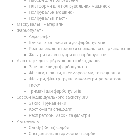
Набори для полірування
Платформи для полірувальних машинок
Полірувальні машинки
Полірувальні пасти
Маскувальні матеріали
Фарбопульти
Аерографи
Бачки та запчастини до фарбопультів
Розпилювальні головки спеціального призначення
Фільтри та аксесуари до фарбопультів
Аксесуари до фарбувального обладнання
Запчастини до фарбопультів
Фітинги, шланги, пневмороз'єми, та з'єднання
Фільтри, фільтр-групи, манометри, регулятори
тиску
Тримачі для фарбопультів
Засоби індивідуального захисту ЗІЗ
Захисні рукавички
Костюми та спецодяг
Респіратори, маски та фільтри
Автоемаль
Candy (Кенді) фарби
Спеціалізовані термостійкі фарби