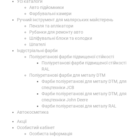
Усі каталоги
Авто підйомники
Фарбувальні камери
Ручний інструмент для малярських майстерень
Пензля та аплікатори
Рубанки для ремонту авто
Шліфувальні блоки та колодки
Шпателі
Індустріальні фарби
Поліуретанові фарби підвищеної стійкості
Поліуретанові фарби підвищеної стійкості
RAL
Поліуретанові фарби для металу DTM
Фарби поліуретанові для металу DTM, для
спецтехніки JCB
Фарби поліуретанові для металу DTM, для
спецтехніки John Deere
Фарби поліуретанові для металу RAL
Автокосметика
Акції
Особистий кабінет
Особиста інформація