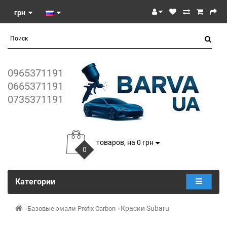
грн
0965371191
0665371191
0735371191
товаров, на 0 грн
0
Категории
Краски Subaru
Базовые эмали Profix Carbon