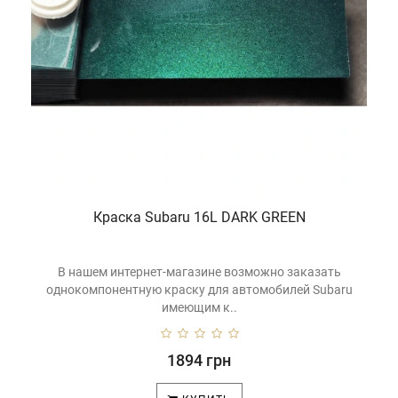
н
абор
или
аэрозольный баллон
с необходимым Вам цветом
краски для
Subaru.
Краска Subaru 16L DARK GREEN
В нашем интернет-магазине возможно заказать
однокомпонентную краску для автомобилей Subaru
имеющим к..
1894 грн