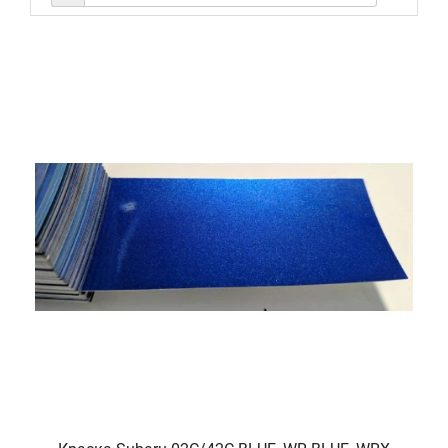
Акриловая краска используется вместе с
акриловым
отвердителем
и наносится в однослойной системе покраски.
Если вы не знаете код краски, либо не нашли его на нашем
сайте - свяжитесь с нашими менеджерами по телефонам
указанными в шапке сайта. Как найти код краски для
Вашего авто Вы можете
прочитать здесь
. Для более точного
определения цвета краски Вы можете прислать нам образец
(лючок либо деталь кузова авто), что бы мы сравнили его с