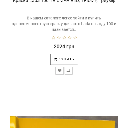
Краска Lada 100 TRIUMPH RED, TRIUMF, Триумф
выкрасками из колорбокса.
В нашем каталоге легко зайти и купить
однокомпонентную краску для авто Lada по коду 100 и
называется..
2024 грн
КУПИТЬ
Помимо этого, в нашем магазине широкий ассортимент
автомобильных
лаков
,
грунтовок
,
шпатлевок
и
всего
необходимого
для подготовки и покраски авто.
Также у нас можно заказать:
Р
еставрационный