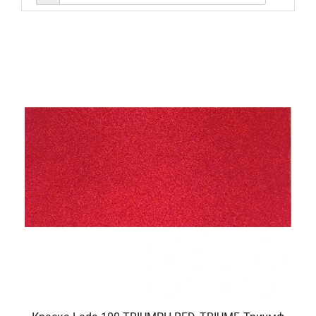
Акриловая краска используется вместе с
акриловым
отвердителем
и наносится в однослойной системе покраски.
Если вы не знаете код краски, либо не нашли его на нашем
сайте - свяжитесь с нашими менеджерами по телефонам
указанными в шапке сайта. Как найти код краски для
Вашего авто Вы можете
прочитать здесь
. Для более точного
определения цвета краски Вы можете прислать нам образец
(лючок либо деталь кузова авто), что бы мы сравнили его с