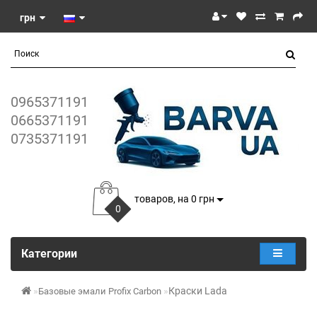
грн
0965371191
0665371191
0735371191
товаров, на 0 грн
0
Категории
Краски Lada
Базовые эмали Profix Carbon