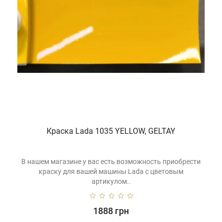
н
абор
или
аэрозольный баллон
с необходимым Вам цветом
краски для автомобиля
Lada (Лада).
Краска Lada 1035 YELLOW, GELTAY
В нашем магазине у вас есть возможность приобрести
краску для вашей машины Lada с цветовым
артикулом..
1888 грн