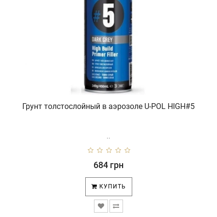
Грунт толстослойный в аэрозоле U-POL HIGH#5
..
684 грн
КУПИТЬ