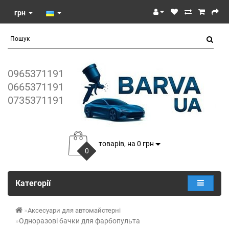
грн
0965371191
0665371191
0735371191
товарів, на 0 грн
0
Категорії
Аксесуари для автомайстерні
Одноразові бачки для фарбопульта